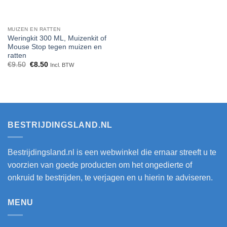
MUIZEN EN RATTEN
Weringkit 300 ML, Muizenkit of
Mouse Stop tegen muizen en
ratten
Oorspronkelijke
Huidige
€
9.50
€
8.50
Incl. BTW
prijs
prijs
was:
is:
€9.50.
€8.50.
BESTRIJDINGSLAND.NL
Bestrijdingsland.nl is een webwinkel die ernaar streeft u te
voorzien van goede producten om het ongedierte of
onkruid te bestrijden, te verjagen en u hierin te adviseren.
MENU