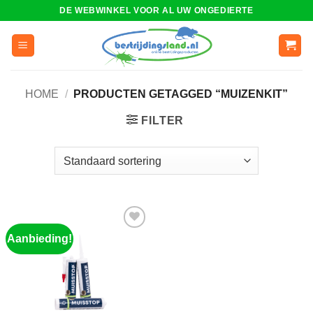
Ga
DE WEBWINKEL VOOR AL UW ONGEDIERTE
naar
inhoud
HOME
/
PRODUCTEN GETAGGED “MUIZENKIT”
FILTER
Aanbieding!
Toevoegen
aan
wenslijst